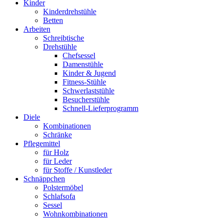
Kinder
Kinderdrehstühle
Betten
Arbeiten
Schreibtische
Drehstühle
Chefsessel
Damenstühle
Kinder & Jugend
Fitness-Stühle
Schwerlaststühle
Besucherstühle
Schnell-Lieferprogramm
Diele
Kombinationen
Schränke
Pflegemittel
für Holz
für Leder
für Stoffe / Kunstleder
Schnäppchen
Polstermöbel
Schlafsofa
Sessel
Wohnkombinationen