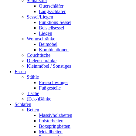
Schlafsofa
Querschläfer
Längsschläfer
Sessel/Liegen
Funktions-Sessel
Beistellsessel
Liegen
Wohnschränke
Beimöbel
Kombinationen
Couchtische
Dielenschränke
Kleinmöbel / Sonstiges
Essen
Stühle
Freisschwinger
Fußgestelle
Tische
(Eck-)Bänke
Schlafen
Betten
Massivholzbetten
Polsterbetten
Boxspringbetten
Metallbetten