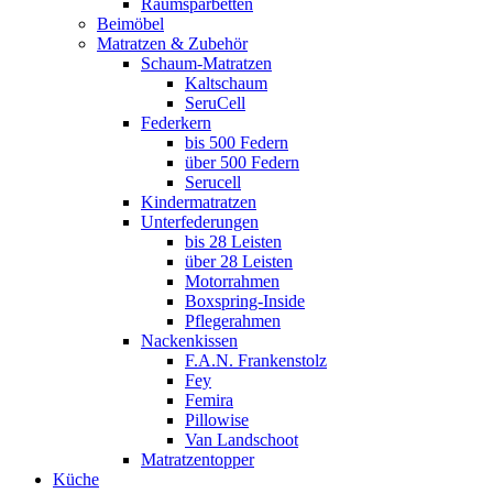
Raumsparbetten
Beimöbel
Matratzen & Zubehör
Schaum-Matratzen
Kaltschaum
SeruCell
Federkern
bis 500 Federn
über 500 Federn
Serucell
Kindermatratzen
Unterfederungen
bis 28 Leisten
über 28 Leisten
Motorrahmen
Boxspring-Inside
Pflegerahmen
Nackenkissen
F.A.N. Frankenstolz
Fey
Femira
Pillowise
Van Landschoot
Matratzentopper
Küche