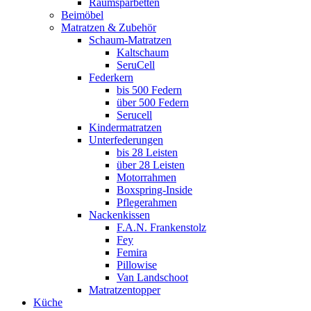
Raumsparbetten
Beimöbel
Matratzen & Zubehör
Schaum-Matratzen
Kaltschaum
SeruCell
Federkern
bis 500 Federn
über 500 Federn
Serucell
Kindermatratzen
Unterfederungen
bis 28 Leisten
über 28 Leisten
Motorrahmen
Boxspring-Inside
Pflegerahmen
Nackenkissen
F.A.N. Frankenstolz
Fey
Femira
Pillowise
Van Landschoot
Matratzentopper
Küche