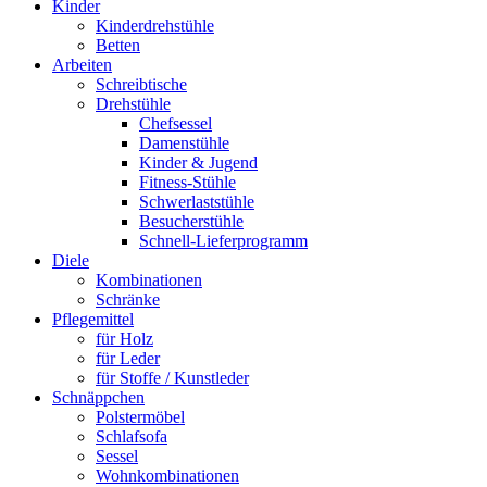
Kinder
Kinderdrehstühle
Betten
Arbeiten
Schreibtische
Drehstühle
Chefsessel
Damenstühle
Kinder & Jugend
Fitness-Stühle
Schwerlaststühle
Besucherstühle
Schnell-Lieferprogramm
Diele
Kombinationen
Schränke
Pflegemittel
für Holz
für Leder
für Stoffe / Kunstleder
Schnäppchen
Polstermöbel
Schlafsofa
Sessel
Wohnkombinationen