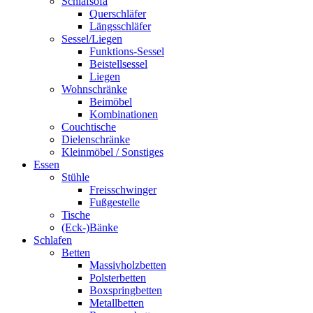
Schlafsofa
Querschläfer
Längsschläfer
Sessel/Liegen
Funktions-Sessel
Beistellsessel
Liegen
Wohnschränke
Beimöbel
Kombinationen
Couchtische
Dielenschränke
Kleinmöbel / Sonstiges
Essen
Stühle
Freisschwinger
Fußgestelle
Tische
(Eck-)Bänke
Schlafen
Betten
Massivholzbetten
Polsterbetten
Boxspringbetten
Metallbetten