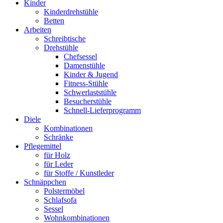
Kinder
Kinderdrehstühle
Betten
Arbeiten
Schreibtische
Drehstühle
Chefsessel
Damenstühle
Kinder & Jugend
Fitness-Stühle
Schwerlaststühle
Besucherstühle
Schnell-Lieferprogramm
Diele
Kombinationen
Schränke
Pflegemittel
für Holz
für Leder
für Stoffe / Kunstleder
Schnäppchen
Polstermöbel
Schlafsofa
Sessel
Wohnkombinationen