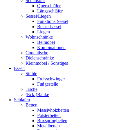
Schlafsofa
Querschläfer
Längsschläfer
Sessel/Liegen
Funktions-Sessel
Beistellsessel
Liegen
Wohnschränke
Beimöbel
Kombinationen
Couchtische
Dielenschränke
Kleinmöbel / Sonstiges
Essen
Stühle
Freisschwinger
Fußgestelle
Tische
(Eck-)Bänke
Schlafen
Betten
Massivholzbetten
Polsterbetten
Boxspringbetten
Metallbetten