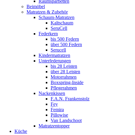
Raumsparbetten
Beimöbel
Matratzen & Zubehör
Schaum-Matratzen
Kaltschaum
SeruCell
Federkern
bis 500 Federn
über 500 Federn
Serucell
Kindermatratzen
Unterfederungen
bis 28 Leisten
über 28 Leisten
Motorrahmen
Boxspring-Inside
Pflegerahmen
Nackenkissen
F.A.N. Frankenstolz
Fey
Femira
Pillowise
Van Landschoot
Matratzentopper
Küche