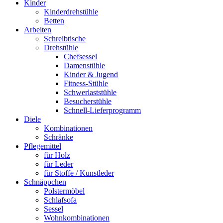
Kinder
Kinderdrehstühle
Betten
Arbeiten
Schreibtische
Drehstühle
Chefsessel
Damenstühle
Kinder & Jugend
Fitness-Stühle
Schwerlaststühle
Besucherstühle
Schnell-Lieferprogramm
Diele
Kombinationen
Schränke
Pflegemittel
für Holz
für Leder
für Stoffe / Kunstleder
Schnäppchen
Polstermöbel
Schlafsofa
Sessel
Wohnkombinationen