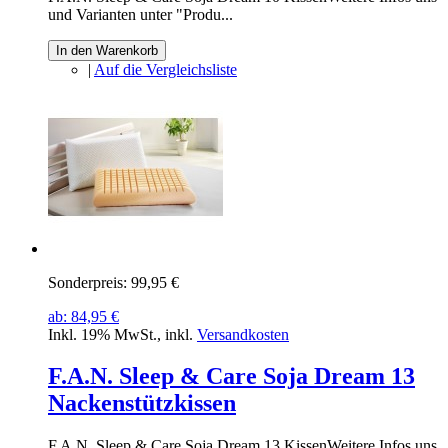
und Varianten unter "Produ...
In den Warenkorb
|
Auf die Vergleichsliste
Sonderpreis:
99,95 €
ab:
84,95 €
Inkl. 19% MwSt.
,
inkl.
Versandkosten
F.A.N. Sleep & Care Soja Dream 13
Nackenstützkissen
F.A.N. Sleep & Care Soja Dream 13 KissenWeitere Infos uns