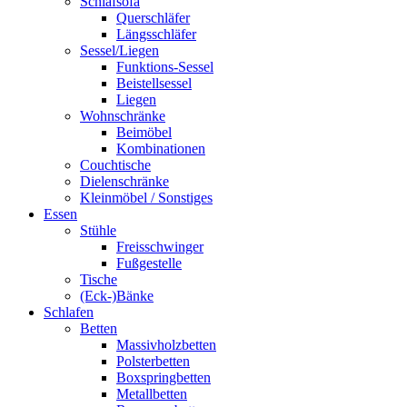
Schlafsofa
Querschläfer
Längsschläfer
Sessel/Liegen
Funktions-Sessel
Beistellsessel
Liegen
Wohnschränke
Beimöbel
Kombinationen
Couchtische
Dielenschränke
Kleinmöbel / Sonstiges
Essen
Stühle
Freisschwinger
Fußgestelle
Tische
(Eck-)Bänke
Schlafen
Betten
Massivholzbetten
Polsterbetten
Boxspringbetten
Metallbetten