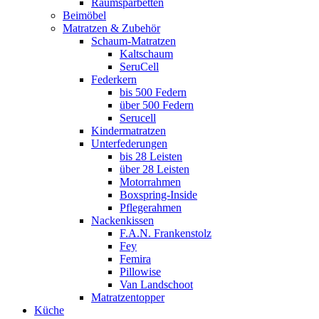
Raumsparbetten
Beimöbel
Matratzen & Zubehör
Schaum-Matratzen
Kaltschaum
SeruCell
Federkern
bis 500 Federn
über 500 Federn
Serucell
Kindermatratzen
Unterfederungen
bis 28 Leisten
über 28 Leisten
Motorrahmen
Boxspring-Inside
Pflegerahmen
Nackenkissen
F.A.N. Frankenstolz
Fey
Femira
Pillowise
Van Landschoot
Matratzentopper
Küche