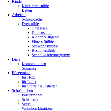
Kinder
Kinderdrehstühle
Betten
Arbeiten
Schreibtische
Drehstühle
Chefsessel
Damenstühle
Kinder & Jugend
Fitness-Stühle
Schwerlaststühle
Besucherstühle
Schnell-Lieferprogramm
Diele
Kombinationen
Schränke
Pflegemittel
für Holz
für Leder
für Stoffe / Kunstleder
Schnäppchen
Polstermöbel
Schlafsofa
Sessel
Wohnkombinationen