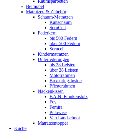
Raumsparbetten
Beimöbel
Matratzen & Zubehör
Schaum-Matratzen
Kaltschaum
SeruCell
Federkern
bis 500 Federn
über 500 Federn
Serucell
Kindermatratzen
Unterfederungen
bis 28 Leisten
über 28 Leisten
Motorrahmen
Boxspring-Inside
Pflegerahmen
Nackenkissen
F.A.N. Frankenstolz
Fey
Femira
Pillowise
Van Landschoot
Matratzentopper
Küche