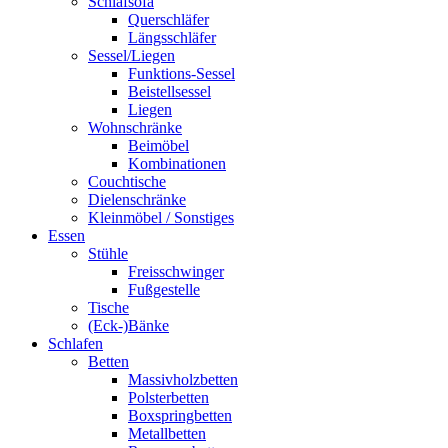
Schlafsofa
Querschläfer
Längsschläfer
Sessel/Liegen
Funktions-Sessel
Beistellsessel
Liegen
Wohnschränke
Beimöbel
Kombinationen
Couchtische
Dielenschränke
Kleinmöbel / Sonstiges
Essen
Stühle
Freisschwinger
Fußgestelle
Tische
(Eck-)Bänke
Schlafen
Betten
Massivholzbetten
Polsterbetten
Boxspringbetten
Metallbetten