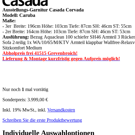
Ausstellungs-Garnitur Casada Corvada
Modell: Caruba
Maße:
-
3er Breite: 196cm
Höhe: 103cm Tiefe: 87cm SH: 46cm ST: 55cm
- 2er Breite: 164cm
Höhe: 103cm Tiefe: 87cm SH: 46cm ST: 53cm
Ausführung:
Bezug Aquaclean 100 schiefer SH46 Armteil 3 Rücken:
Sofa 2-teilig 1x WA/10/65/M/KTV Armteil klappbar Wallfree-Relax
Sitzkomfort Medium
Abholpreis frei 41515 Grevenbroich!
Lieferung & Montage kurzfristig gegen Aufpreis möglich!
Nur noch
1
mal vorrätig
Sonderpreis:
3.999,00 €
Inkl. 19% MwSt.
,
inkl.
Versandkosten
Schreiben Sie die erste Produktbewertung
Individuelle Auswahloptionen