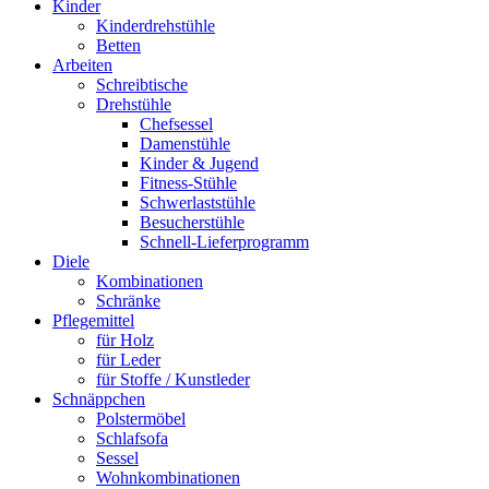
Kinder
Kinderdrehstühle
Betten
Arbeiten
Schreibtische
Drehstühle
Chefsessel
Damenstühle
Kinder & Jugend
Fitness-Stühle
Schwerlaststühle
Besucherstühle
Schnell-Lieferprogramm
Diele
Kombinationen
Schränke
Pflegemittel
für Holz
für Leder
für Stoffe / Kunstleder
Schnäppchen
Polstermöbel
Schlafsofa
Sessel
Wohnkombinationen