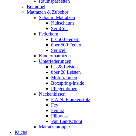
Raumsparbetten
Beimöbel
Matratzen & Zubehör
Schaum-Matratzen
Kaltschaum
SeruCell
Federkern
bis 500 Federn
über 500 Federn
Serucell
Kindermatratzen
Unterfederungen
bis 28 Leisten
über 28 Leisten
Motorrahmen
Boxspring-Inside
Pflegerahmen
Nackenkissen
F.A.N. Frankenstolz
Fey
Femira
Pillowise
Van Landschoot
Matratzentopper
Küche