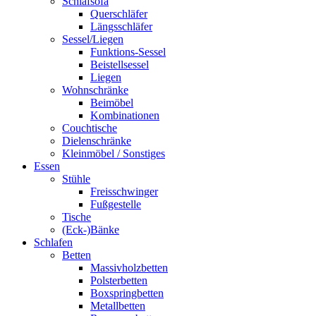
Schlafsofa
Querschläfer
Längsschläfer
Sessel/Liegen
Funktions-Sessel
Beistellsessel
Liegen
Wohnschränke
Beimöbel
Kombinationen
Couchtische
Dielenschränke
Kleinmöbel / Sonstiges
Essen
Stühle
Freisschwinger
Fußgestelle
Tische
(Eck-)Bänke
Schlafen
Betten
Massivholzbetten
Polsterbetten
Boxspringbetten
Metallbetten