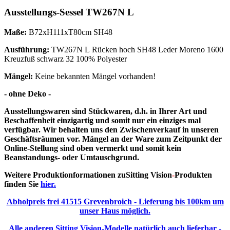
Ausstellungs-Sessel TW267N L
Maße:
B72xH111xT80cm SH48
Ausführung:
TW267N L Rücken hoch SH48 Leder Moreno 1600
Kreuzfuß schwarz 32 100% Polyester
Mängel:
Keine bekannten Mängel vorhanden!
- ohne Deko -
Ausstellungswaren sind Stückwaren, d.h. in Ihrer Art und
Beschaffenheit einzigartig und somit nur ein einziges mal
verfügbar. Wir behalten uns den Zwischenverkauf in unseren
Geschäftsräumen vor. Mängel an der Ware zum Zeitpunkt der
Online-Stellung sind oben vermerkt und somit kein
Beanstandungs- oder Umtauschgrund.
Weitere Produktionformationen zuSitting Vision
-
Produkten
finden Sie
hier.
Abholpreis frei 41515 Grevenbroich - Lieferung bis 100km um
unser Haus möglich.
Alle anderen
Sitting Vision
-Modelle natürlich auch lieferbar -