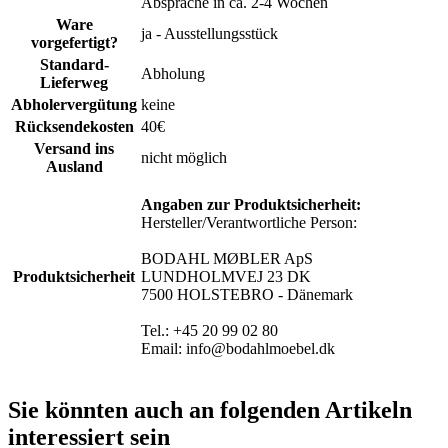
Absprache in ca. 2-4 Wochen
Ware
ja - Ausstellungsstück
vorgefertigt?
Standard-
Abholung
Lieferweg
Abholervergütung
keine
Rücksendekosten
40€
Versand ins
nicht möglich
Ausland
Angaben zur Produktsicherheit:
Hersteller/Verantwortliche Person:
BODAHL MØBLER ApS
Produktsicherheit
LUNDHOLMVEJ 23 DK
7500 HOLSTEBRO - Dänemark
Tel.: +45 20 99 02 80
Email: info@bodahlmoebel.dk
Sie könnten auch an folgenden Artikeln
interessiert sein