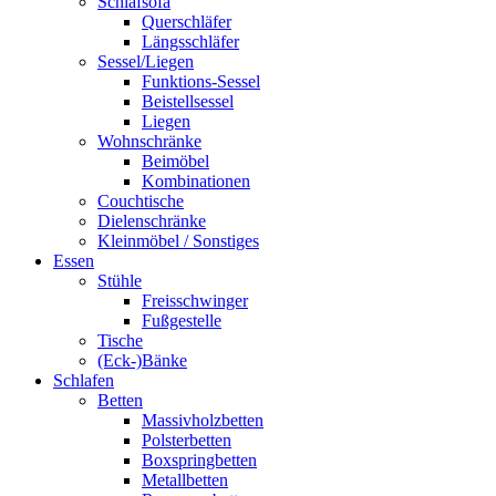
Schlafsofa
Querschläfer
Längsschläfer
Sessel/Liegen
Funktions-Sessel
Beistellsessel
Liegen
Wohnschränke
Beimöbel
Kombinationen
Couchtische
Dielenschränke
Kleinmöbel / Sonstiges
Essen
Stühle
Freisschwinger
Fußgestelle
Tische
(Eck-)Bänke
Schlafen
Betten
Massivholzbetten
Polsterbetten
Boxspringbetten
Metallbetten