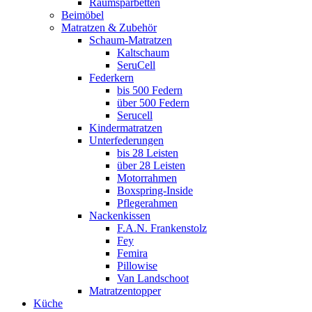
Raumsparbetten
Beimöbel
Matratzen & Zubehör
Schaum-Matratzen
Kaltschaum
SeruCell
Federkern
bis 500 Federn
über 500 Federn
Serucell
Kindermatratzen
Unterfederungen
bis 28 Leisten
über 28 Leisten
Motorrahmen
Boxspring-Inside
Pflegerahmen
Nackenkissen
F.A.N. Frankenstolz
Fey
Femira
Pillowise
Van Landschoot
Matratzentopper
Küche