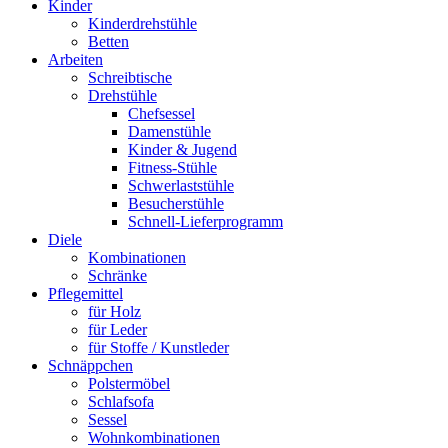
Kinder
Kinderdrehstühle
Betten
Arbeiten
Schreibtische
Drehstühle
Chefsessel
Damenstühle
Kinder & Jugend
Fitness-Stühle
Schwerlaststühle
Besucherstühle
Schnell-Lieferprogramm
Diele
Kombinationen
Schränke
Pflegemittel
für Holz
für Leder
für Stoffe / Kunstleder
Schnäppchen
Polstermöbel
Schlafsofa
Sessel
Wohnkombinationen