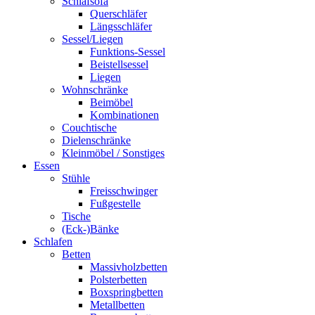
Schlafsofa
Querschläfer
Längsschläfer
Sessel/Liegen
Funktions-Sessel
Beistellsessel
Liegen
Wohnschränke
Beimöbel
Kombinationen
Couchtische
Dielenschränke
Kleinmöbel / Sonstiges
Essen
Stühle
Freisschwinger
Fußgestelle
Tische
(Eck-)Bänke
Schlafen
Betten
Massivholzbetten
Polsterbetten
Boxspringbetten
Metallbetten