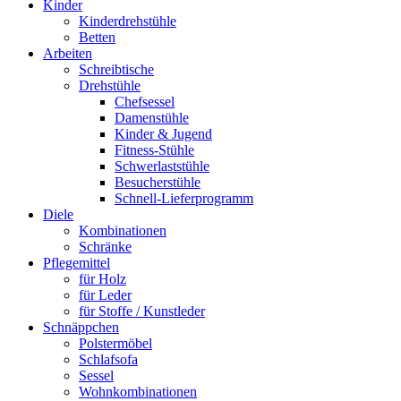
Kinder
Kinderdrehstühle
Betten
Arbeiten
Schreibtische
Drehstühle
Chefsessel
Damenstühle
Kinder & Jugend
Fitness-Stühle
Schwerlaststühle
Besucherstühle
Schnell-Lieferprogramm
Diele
Kombinationen
Schränke
Pflegemittel
für Holz
für Leder
für Stoffe / Kunstleder
Schnäppchen
Polstermöbel
Schlafsofa
Sessel
Wohnkombinationen