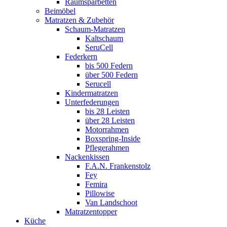
Raumsparbetten
Beimöbel
Matratzen & Zubehör
Schaum-Matratzen
Kaltschaum
SeruCell
Federkern
bis 500 Federn
über 500 Federn
Serucell
Kindermatratzen
Unterfederungen
bis 28 Leisten
über 28 Leisten
Motorrahmen
Boxspring-Inside
Pflegerahmen
Nackenkissen
F.A.N. Frankenstolz
Fey
Femira
Pillowise
Van Landschoot
Matratzentopper
Küche