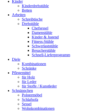
Kinder
Kinderdrehstühle
Betten
Arbeiten
Schreibtische
Drehstühle
Chefsessel
Damenstühle
Kinder & Jugend
Fitness-Stühle
Schwerlaststühle
Besucherstühle
Schnell-Lieferprogramm
Diele
Kombinationen
Schränke
Pflegemittel
für Holz
für Leder
für Stoffe / Kunstleder
Schnäppchen
Polstermöbel
Schlafsofa
Sessel
Wohnkombinationen