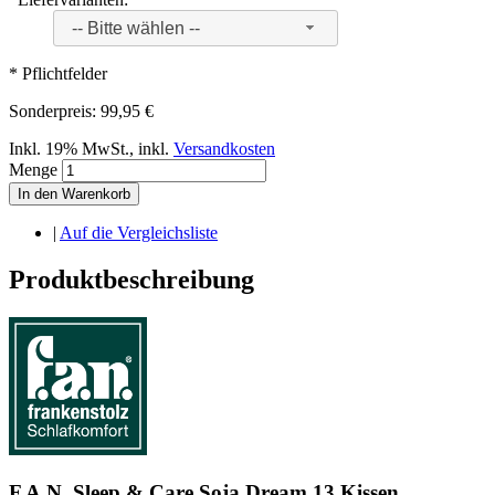
-- Bitte wählen --
* Pflichtfelder
Sonderpreis:
99,95 €
Inkl. 19% MwSt.
,
inkl.
Versandkosten
Menge
In den Warenkorb
|
Auf die Vergleichsliste
Produktbeschreibung
F.A.N. Sleep & Care Soja Dream 13 Kissen