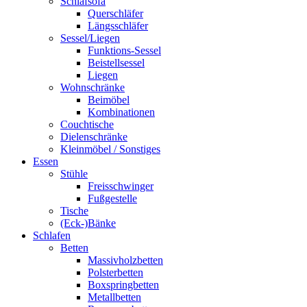
Schlafsofa
Querschläfer
Längsschläfer
Sessel/Liegen
Funktions-Sessel
Beistellsessel
Liegen
Wohnschränke
Beimöbel
Kombinationen
Couchtische
Dielenschränke
Kleinmöbel / Sonstiges
Essen
Stühle
Freisschwinger
Fußgestelle
Tische
(Eck-)Bänke
Schlafen
Betten
Massivholzbetten
Polsterbetten
Boxspringbetten
Metallbetten