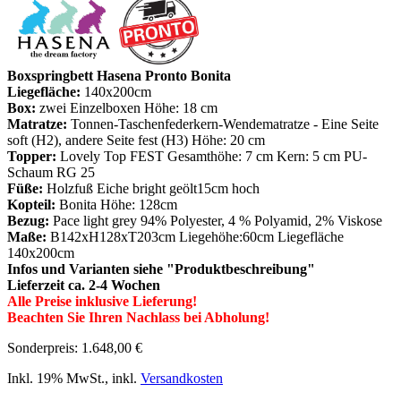
Boxspringbett Hasena Pronto Bonita
Liegefläche:
140x200cm
Box:
zwei Einzelboxen Höhe: 18 cm
Matratze:
Tonnen-Taschenfederkern-Wendematratze - Eine Seite
soft (H2), andere Seite fest (H3) Höhe: 20 cm
Topper:
Lovely Top FEST Gesamthöhe: 7 cm Kern: 5 cm PU-
Schaum RG 25
Füße:
Holzfuß Eiche bright geölt15cm hoch
Kopteil:
Bonita Höhe: 128cm
Bezug:
Pace light grey 94% Polyester, 4 % Polyamid, 2% Viskose
Maße:
B142xH128xT203cm Liegehöhe:60cm Liegefläche
140x200cm
Infos und Varianten siehe "Produktbeschreibung"
Lieferzeit ca. 2-4 Wochen
Alle Preise inklusive Lieferung!
Beachten Sie Ihren Nachlass bei Abholung!
Sonderpreis:
1.648,00 €
Inkl. 19% MwSt.
,
inkl.
Versandkosten