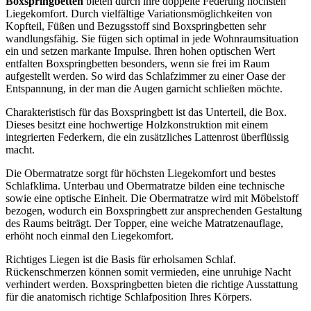
Boxspringbetten
bieten durch ihre doppelte Federung höchsten
Liegekomfort. Durch vielfältige Variationsmöglichkeiten von
Kopfteil, Füßen und Bezugsstoff sind Boxspringbetten sehr
wandlungsfähig. Sie fügen sich optimal in jede Wohnraumsituation
ein und setzen markante Impulse. Ihren hohen optischen Wert
entfalten Boxspringbetten besonders, wenn sie frei im Raum
aufgestellt werden. So wird das Schlafzimmer zu einer Oase der
Entspannung, in der man die Augen garnicht schließen möchte.
Charakteristisch für das Boxspringbett ist das Unterteil, die Box.
Dieses besitzt eine hochwertige Holzkonstruktion mit einem
integrierten Federkern, die ein zusätzliches Lattenrost überflüssig
macht.
Die Obermatratze sorgt für höchsten Liegekomfort und bestes
Schlafklima. Unterbau und Obermatratze bilden eine technische
sowie eine optische Einheit. Die Obermatratze wird mit Möbelstoff
bezogen, wodurch ein Boxspringbett zur ansprechenden Gestaltung
des Raums beiträgt. Der Topper, eine weiche Matratzenauflage,
erhöht noch einmal den Liegekomfort.
Richtiges Liegen ist die Basis für erholsamen Schlaf.
Rückenschmerzen können somit vermieden, eine unruhige Nacht
verhindert werden. Boxspringbetten bieten die richtige Ausstattung
für die anatomisch richtige Schlafposition Ihres Körpers.