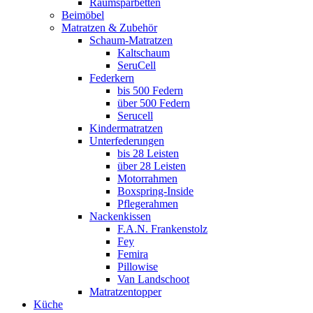
Raumsparbetten
Beimöbel
Matratzen & Zubehör
Schaum-Matratzen
Kaltschaum
SeruCell
Federkern
bis 500 Federn
über 500 Federn
Serucell
Kindermatratzen
Unterfederungen
bis 28 Leisten
über 28 Leisten
Motorrahmen
Boxspring-Inside
Pflegerahmen
Nackenkissen
F.A.N. Frankenstolz
Fey
Femira
Pillowise
Van Landschoot
Matratzentopper
Küche