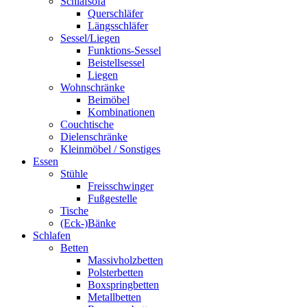
Schlafsofa
Querschläfer
Längsschläfer
Sessel/Liegen
Funktions-Sessel
Beistellsessel
Liegen
Wohnschränke
Beimöbel
Kombinationen
Couchtische
Dielenschränke
Kleinmöbel / Sonstiges
Essen
Stühle
Freisschwinger
Fußgestelle
Tische
(Eck-)Bänke
Schlafen
Betten
Massivholzbetten
Polsterbetten
Boxspringbetten
Metallbetten