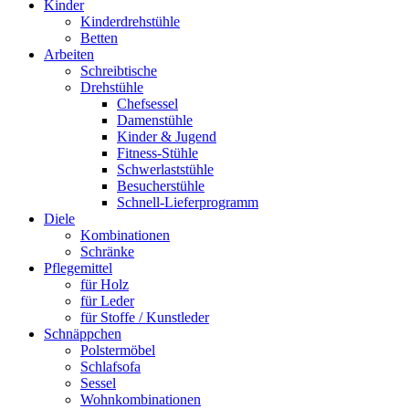
Kinder
Kinderdrehstühle
Betten
Arbeiten
Schreibtische
Drehstühle
Chefsessel
Damenstühle
Kinder & Jugend
Fitness-Stühle
Schwerlaststühle
Besucherstühle
Schnell-Lieferprogramm
Diele
Kombinationen
Schränke
Pflegemittel
für Holz
für Leder
für Stoffe / Kunstleder
Schnäppchen
Polstermöbel
Schlafsofa
Sessel
Wohnkombinationen