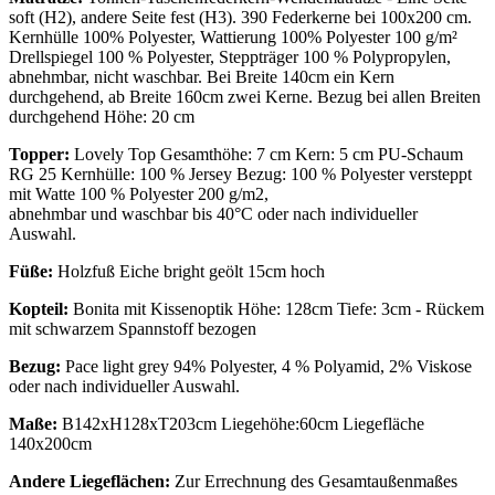
soft (H2), andere Seite fest (H3). 390 Federkerne bei 100x200 cm.
Kernhülle 100% Polyester, Wattierung 100% Polyester 100 g/m²
Drellspiegel 100 % Polyester, Steppträger 100 % Polypropylen,
abnehmbar, nicht waschbar. Bei Breite 140cm ein Kern
durchgehend, ab Breite 160cm zwei Kerne. Bezug bei allen Breiten
durchgehend Höhe: 20 cm
Topper:
Lovely Top Gesamthöhe: 7 cm Kern: 5 cm PU-Schaum
RG 25 Kernhülle: 100 % Jersey Bezug: 100 % Polyester versteppt
mit Watte 100 % Polyester 200 g/m2,
abnehmbar und waschbar bis 40°C oder nach individueller
Auswahl.
Füße:
Holzfuß Eiche bright geölt 15cm hoch
Kopteil:
Bonita mit Kissenoptik Höhe: 128cm Tiefe: 3cm - Rückem
mit schwarzem Spannstoff bezogen
Bezug:
Pace light grey 94% Polyester, 4 % Polyamid, 2% Viskose
oder nach individueller Auswahl.
Maße:
B142xH128xT203cm Liegehöhe:60cm Liegefläche
140x200cm
Andere Liegeflächen:
Zur Errechnung des Gesamtaußenmaßes