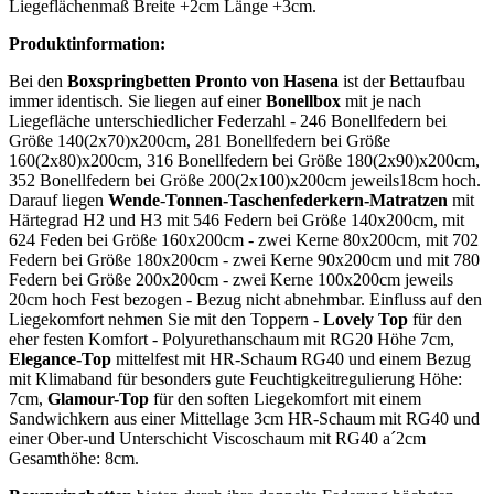
Liegeflächenmaß Breite +2cm Länge +3cm.
Produktinformation:
Bei den
Boxspringbetten Pronto von Hasena
ist der Bettaufbau
immer identisch. Sie liegen auf einer
Bonellbox
mit je nach
Liegefläche unterschiedlicher Federzahl - 246 Bonellfedern bei
Größe 140(2x70)x200cm, 281 Bonellfedern bei Größe
160(2x80)x200cm, 316 Bonellfedern bei Größe 180(2x90)x200cm,
352 Bonellfedern bei Größe 200(2x100)x200cm jeweils18cm hoch.
Darauf liegen
Wende
-
Tonnen-Taschenfederkern-Matratzen
mit
Härtegrad H2 und H3 mit 546 Federn bei Größe 140x200cm, mit
624 Feden bei Größe 160x200cm - zwei Kerne 80x200cm, mit 702
Federn bei Größe 180x200cm - zwei Kerne 90x200cm und mit 780
Federn bei Größe 200x200cm - zwei Kerne 100x200cm jeweils
20cm hoch Fest bezogen - Bezug nicht abnehmbar. Einfluss auf den
Liegekomfort nehmen Sie mit den Toppern -
Lovely Top
für den
eher festen Komfort - Polyurethanschaum mit RG20 Höhe 7cm,
Elegance-Top
mittelfest mit HR-Schaum RG40 und einem Bezug
mit Klimaband für besonders gute Feuchtigkeitregulierung Höhe:
7cm,
Glamour-Top
für den soften Liegekomfort mit einem
Sandwichkern aus einer Mittellage 3cm HR-Schaum mit RG40 und
einer Ober-und Unterschicht Viscoschaum mit RG40 a´2cm
Gesamthöhe: 8cm.