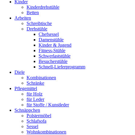
Kinder
Kinderdrehstühle
Betten
Arbeiten
Schreibtische
Drehstühle
Chefsessel
Damenstühle
Kinder & Jugend
Fitness-Stühle
Schwerlaststühle
Besucherstühle
Schnell-Lieferprogramm
Diele
Kombinationen
Schränke
Pflegemittel
für Holz
für Leder
für Stoffe / Kunstleder
Schnäppchen
Polstermöbel
Schlafsofa
Sessel
Wohnkombinationen