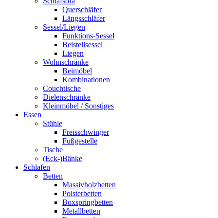
Schlafsofa
Querschläfer
Längsschläfer
Sessel/Liegen
Funktions-Sessel
Beistellsessel
Liegen
Wohnschränke
Beimöbel
Kombinationen
Couchtische
Dielenschränke
Kleinmöbel / Sonstiges
Essen
Stühle
Freisschwinger
Fußgestelle
Tische
(Eck-)Bänke
Schlafen
Betten
Massivholzbetten
Polsterbetten
Boxspringbetten
Metallbetten