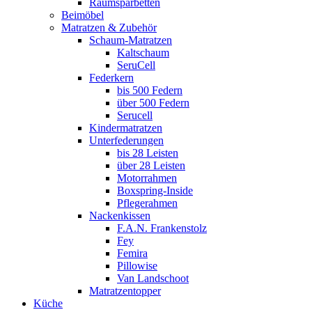
Raumsparbetten
Beimöbel
Matratzen & Zubehör
Schaum-Matratzen
Kaltschaum
SeruCell
Federkern
bis 500 Federn
über 500 Federn
Serucell
Kindermatratzen
Unterfederungen
bis 28 Leisten
über 28 Leisten
Motorrahmen
Boxspring-Inside
Pflegerahmen
Nackenkissen
F.A.N. Frankenstolz
Fey
Femira
Pillowise
Van Landschoot
Matratzentopper
Küche