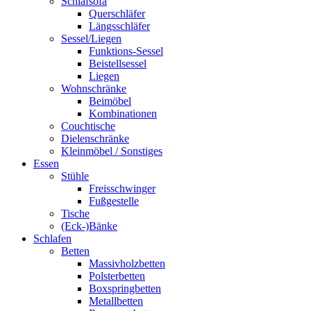
Schlafsofa
Querschläfer
Längsschläfer
Sessel/Liegen
Funktions-Sessel
Beistellsessel
Liegen
Wohnschränke
Beimöbel
Kombinationen
Couchtische
Dielenschränke
Kleinmöbel / Sonstiges
Essen
Stühle
Freisschwinger
Fußgestelle
Tische
(Eck-)Bänke
Schlafen
Betten
Massivholzbetten
Polsterbetten
Boxspringbetten
Metallbetten