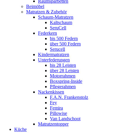
Raumsparbetten
Beimöbel
Matratzen & Zubehör
Schaum-Matratzen
Kaltschaum
SeruCell
Federkern
bis 500 Federn
über 500 Federn
Serucell
Kindermatratzen
Unterfederungen
bis 28 Leisten
über 28 Leisten
Motorrahmen
Boxspring-Inside
Pflegerahmen
Nackenkissen
F.A.N. Frankenstolz
Fey
Femira
Pillowise
Van Landschoot
Matratzentopper
Küche