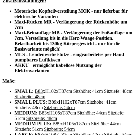
Zusatzausstattungen:
Motorische Kopfteilverstellung MOK - nur lieferbar für
elektrische Varianten
Maxi-Rücken MR - Verlängerung der Rückenhöhe um
7cm
Maxi-Beinauflage MB - Verlängerung der Fußauflage um
7cm. Verstellung bis in die Herz-Waage-Position.
Belastbarkeit bis 130kg Körpergewicht - nur für die
Basisvariante möglich!
MLS - Lendenwirbelstütze - eingearbeitetes per Hand
pumpbares Luftkissen
AKKU - ermöglicht kabellose Nutzung der
Elektrovarianten
Maße:
SMALL:
B83
xH102xT87cm Sitzhöhe: 41cm Sitztiefe: 48cm
Sitzbreite: 48cm
SMALL PLUS:
B89
xH102xT87cm Sitzhöhe: 41cm
Sitztiefe: 48cm
Sitzbreite: 54cm
MEDIUM:
B83
xH105xT87cm Sitzhöhe: 44cm Sitztiefe:
51cm
Sitzbreite: 48cm
MEDIUM PLUS:
B89
xH105xT87cm Sitzhöhe: 44cm
Sitztiefe: 51cm
Sitzbreite: 54cm
LARGE:
B83
xH108xT87cm Sitzhöhe: 47cm Sitztiefe: 54cm