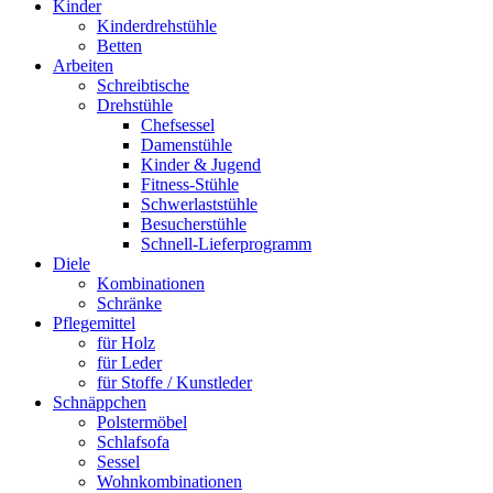
Kinder
Kinderdrehstühle
Betten
Arbeiten
Schreibtische
Drehstühle
Chefsessel
Damenstühle
Kinder & Jugend
Fitness-Stühle
Schwerlaststühle
Besucherstühle
Schnell-Lieferprogramm
Diele
Kombinationen
Schränke
Pflegemittel
für Holz
für Leder
für Stoffe / Kunstleder
Schnäppchen
Polstermöbel
Schlafsofa
Sessel
Wohnkombinationen