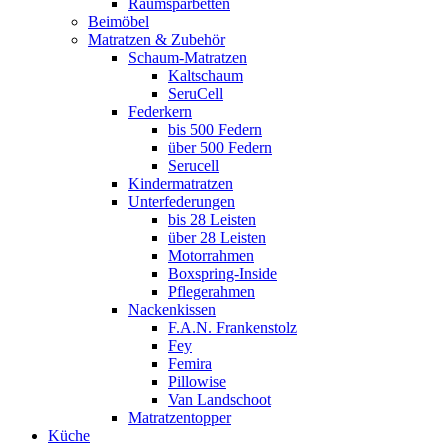
Raumsparbetten
Beimöbel
Matratzen & Zubehör
Schaum-Matratzen
Kaltschaum
SeruCell
Federkern
bis 500 Federn
über 500 Federn
Serucell
Kindermatratzen
Unterfederungen
bis 28 Leisten
über 28 Leisten
Motorrahmen
Boxspring-Inside
Pflegerahmen
Nackenkissen
F.A.N. Frankenstolz
Fey
Femira
Pillowise
Van Landschoot
Matratzentopper
Küche