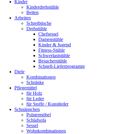
Kinder
Kinderdrehstühle
Betten
Arbeiten
Schreibtische
Drehstühle
Chefsessel
Damenstühle
Kinder & Jugend
Fitness-Stühle
Schwerlaststühle
Besucherstühle
Schnell-Lieferprogramm
Diele
Kombinationen
Schränke
Pflegemittel
für Holz
für Leder
für Stoffe / Kunstleder
Schnäppchen
Polstermöbel
Schlafsofa
Sessel
Wohnkombinationen