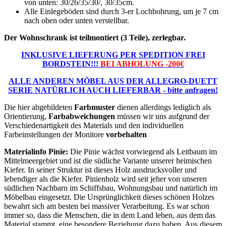
von unten: 30/26/35/30/, 30/35cm.
Alle Einlegeböden sind durch 3-er Lochbohrung, um je 7 cm
nach oben oder unten verstellbar.
Der Wohnschrank ist teilmontiert (3 Teile), zerlegbar.
INKLUSIVE LIEFERUNG PER SPEDITION FREI
BORDSTEIN!!!
BEI ABHOLUNG -200€
ALLE ANDEREN MÖBEL AUS DER ALLEGRO-DUETT
SERIE NATÜRLICH AUCH LIEFERBAR
- bitte anfragen!
Die hier abgebildeten
Farbmuster
dienen allerdings lediglich als
Orientierung,
Farbabweichungen
müssen wir uns aufgrund der
Verschiedenartigkeit des Materials und den individuellen
Farbeinstellungen der Monitore
vorbehalten
Materialinfo Pinie:
Die Pinie wächst vorwiegend als Leitbaum im
Mittelmeergebiet und ist die südliche Variante unserer heimischen
Kiefer. In seiner Struktur ist dieses Holz ausdrucksvoller und
lebendiger als die Kiefer. Pinienholz wird seit jeher von unseren
südlichen Nachbarn im Schiffsbau, Wohnungsbau und natürlich im
Möbelbau eingesetzt. Die Ursprünglichkeit dieses schönen Holzes
bewahrt sich am besten bei massiver Verarbeitung. Es war schon
immer so, dass die Menschen, die in dem Land leben, aus dem das
Material stammt, eine besondere Beziehung dazu haben. Aus diesem