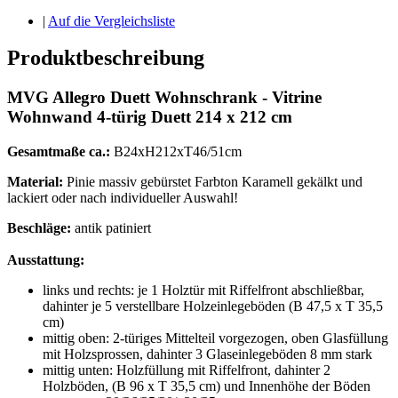
|
Auf die Vergleichsliste
Produktbeschreibung
MVG Allegro Duett Wohnschrank -
Vitrine
Wohnwand 4-türig Duett 214 x 212 cm
Gesamtmaße ca.:
B24xH212xT46/51cm
Material:
Pinie massiv gebürstet Farbton Karamell gekälkt und
lackiert oder nach individueller Auswahl!
Beschläge:
antik patiniert
Ausstattung:
links und rechts: je 1 Holztür mit Riffelfront abschließbar,
dahinter je 5 verstellbare Holzeinlegeböden (B 47,5 x T 35,5
cm)
mittig oben: 2-türiges Mittelteil vorgezogen, oben Glasfüllung
mit Holzsprossen, dahinter 3 Glaseinlegeböden 8 mm stark
mittig unten: Holzfüllung mit Riffelfront, dahinter 2
Holzböden, (B 96 x T 35,5 cm) und Innenhöhe der Böden