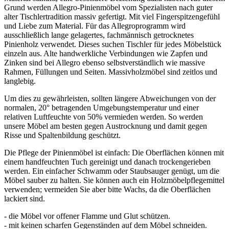
Grund werden Allegro-Pinienmöbel vom Spezialisten nach guter
alter Tischlertradition massiv gefertigt. Mit viel Fingerspitzengefühl
und Liebe zum Material. Für das Allegroprogramm wird
ausschließlich lange gelagertes, fachmännisch getrocknetes
Pinienholz verwendet. Dieses suchen Tischler für jedes Möbelstück
einzeln aus. Alte handwerkliche Verbindungen wie Zapfen und
Zinken sind bei Allegro ebenso selbstverständlich wie massive
Rahmen, Füllungen und Seiten. Massivholzmöbel sind zeitlos und
langlebig.
Um dies zu gewährleisten, sollten längere Abweichungen von der
normalen, 20° betragenden Umgebungstemperatur und einer
relativen Luftfeuchte von 50% vermieden werden. So werden
unsere Möbel am besten gegen Austrocknung und damit gegen
Risse und Spaltenbildung geschützt.
Die Pflege der Pinienmöbel ist einfach: Die Oberflächen können mit
einem handfeuchten Tuch gereinigt und danach trockengerieben
werden. Ein einfacher Schwamm oder Staubsauger genügt, um die
Möbel sauber zu halten. Sie können auch ein Holzmöbelpflegemittel
verwenden; vermeiden Sie aber bitte Wachs, da die Oberflächen
lackiert sind.
- die Möbel vor offener Flamme und Glut schützen.
- mit keinen scharfen Gegenständen auf dem Möbel schneiden.