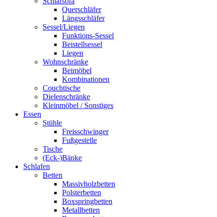
Schlafsofa
Querschläfer
Längsschläfer
Sessel/Liegen
Funktions-Sessel
Beistellsessel
Liegen
Wohnschränke
Beimöbel
Kombinationen
Couchtische
Dielenschränke
Kleinmöbel / Sonstiges
Essen
Stühle
Freisschwinger
Fußgestelle
Tische
(Eck-)Bänke
Schlafen
Betten
Massivholzbetten
Polsterbetten
Boxspringbetten
Metallbetten