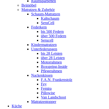
Raumsparbetten
Beimöbel
Matratzen & Zubehör
Schaum-Matratzen
Kaltschaum
SeruCell
Federkern
bis 500 Federn
über 500 Federn
Serucell
Kindermatratzen
Unterfederungen
bis 28 Leisten
über 28 Leisten
Motorrahmen
Boxspring-Inside
Pflegerahmen
Nackenkissen
F.A.N. Frankenstolz
Fey
Femira
Pillowise
Van Landschoot
Matratzentopper
Küche