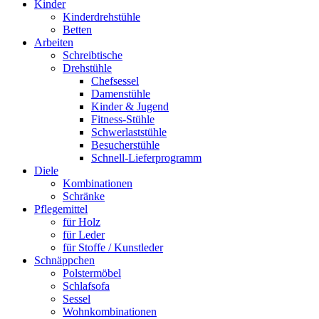
Kinder
Kinderdrehstühle
Betten
Arbeiten
Schreibtische
Drehstühle
Chefsessel
Damenstühle
Kinder & Jugend
Fitness-Stühle
Schwerlaststühle
Besucherstühle
Schnell-Lieferprogramm
Diele
Kombinationen
Schränke
Pflegemittel
für Holz
für Leder
für Stoffe / Kunstleder
Schnäppchen
Polstermöbel
Schlafsofa
Sessel
Wohnkombinationen