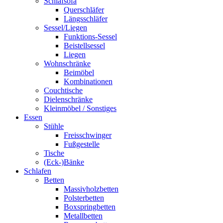
Schlafsofa
Querschläfer
Längsschläfer
Sessel/Liegen
Funktions-Sessel
Beistellsessel
Liegen
Wohnschränke
Beimöbel
Kombinationen
Couchtische
Dielenschränke
Kleinmöbel / Sonstiges
Essen
Stühle
Freisschwinger
Fußgestelle
Tische
(Eck-)Bänke
Schlafen
Betten
Massivholzbetten
Polsterbetten
Boxspringbetten
Metallbetten