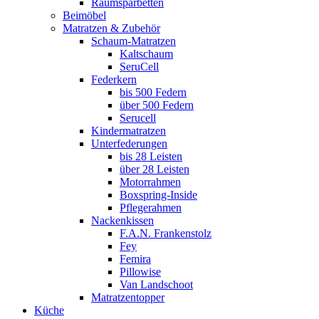
Raumsparbetten
Beimöbel
Matratzen & Zubehör
Schaum-Matratzen
Kaltschaum
SeruCell
Federkern
bis 500 Federn
über 500 Federn
Serucell
Kindermatratzen
Unterfederungen
bis 28 Leisten
über 28 Leisten
Motorrahmen
Boxspring-Inside
Pflegerahmen
Nackenkissen
F.A.N. Frankenstolz
Fey
Femira
Pillowise
Van Landschoot
Matratzentopper
Küche