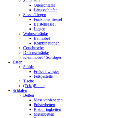
Schlafsofa
Querschläfer
Längsschläfer
Sessel/Liegen
Funktions-Sessel
Beistellsessel
Liegen
Wohnschränke
Beimöbel
Kombinationen
Couchtische
Dielenschränke
Kleinmöbel / Sonstiges
Essen
Stühle
Freisschwinger
Fußgestelle
Tische
(Eck-)Bänke
Schlafen
Betten
Massivholzbetten
Polsterbetten
Boxspringbetten
Metallbetten