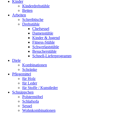
Kinder
Kinderdrehstühle
Betten
Arbeiten
Schreibtische
Drehstühle
Chefsessel
Damenstühle
Kinder & Jugend
Fitness-Stühle
Schwerlaststühle
Besucherstühle
Schnell-Lieferprogramm
Diele
Kombinationen
Schränke
Pflegemittel
für Holz
für Leder
für Stoffe / Kunstleder
Schnäppchen
Polstermöbel
Schlafsofa
Sessel
Wohnkombinationen