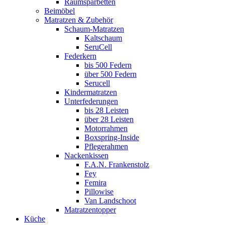
Raumsparbetten
Beimöbel
Matratzen & Zubehör
Schaum-Matratzen
Kaltschaum
SeruCell
Federkern
bis 500 Federn
über 500 Federn
Serucell
Kindermatratzen
Unterfederungen
bis 28 Leisten
über 28 Leisten
Motorrahmen
Boxspring-Inside
Pflegerahmen
Nackenkissen
F.A.N. Frankenstolz
Fey
Femira
Pillowise
Van Landschoot
Matratzentopper
Küche