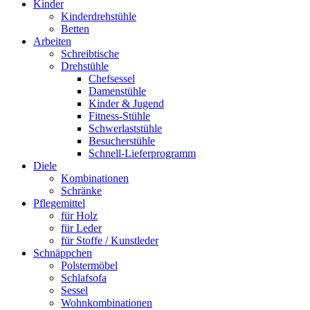
Kinder
Kinderdrehstühle
Betten
Arbeiten
Schreibtische
Drehstühle
Chefsessel
Damenstühle
Kinder & Jugend
Fitness-Stühle
Schwerlaststühle
Besucherstühle
Schnell-Lieferprogramm
Diele
Kombinationen
Schränke
Pflegemittel
für Holz
für Leder
für Stoffe / Kunstleder
Schnäppchen
Polstermöbel
Schlafsofa
Sessel
Wohnkombinationen