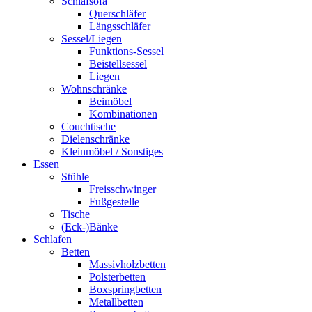
Schlafsofa
Querschläfer
Längsschläfer
Sessel/Liegen
Funktions-Sessel
Beistellsessel
Liegen
Wohnschränke
Beimöbel
Kombinationen
Couchtische
Dielenschränke
Kleinmöbel / Sonstiges
Essen
Stühle
Freisschwinger
Fußgestelle
Tische
(Eck-)Bänke
Schlafen
Betten
Massivholzbetten
Polsterbetten
Boxspringbetten
Metallbetten