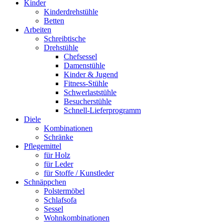
Kinder
Kinderdrehstühle
Betten
Arbeiten
Schreibtische
Drehstühle
Chefsessel
Damenstühle
Kinder & Jugend
Fitness-Stühle
Schwerlaststühle
Besucherstühle
Schnell-Lieferprogramm
Diele
Kombinationen
Schränke
Pflegemittel
für Holz
für Leder
für Stoffe / Kunstleder
Schnäppchen
Polstermöbel
Schlafsofa
Sessel
Wohnkombinationen