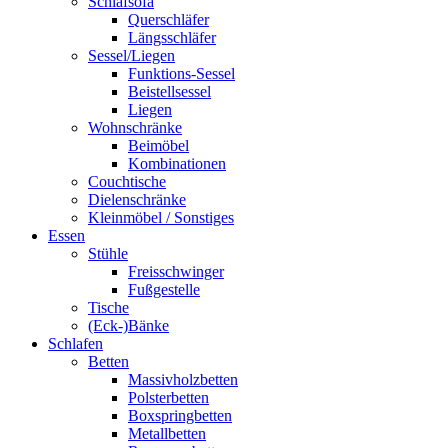
Schlafsofa
Querschläfer
Längsschläfer
Sessel/Liegen
Funktions-Sessel
Beistellsessel
Liegen
Wohnschränke
Beimöbel
Kombinationen
Couchtische
Dielenschränke
Kleinmöbel / Sonstiges
Essen
Stühle
Freisschwinger
Fußgestelle
Tische
(Eck-)Bänke
Schlafen
Betten
Massivholzbetten
Polsterbetten
Boxspringbetten
Metallbetten