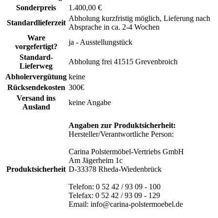
Sonderpreis
1.400,00 €
Abholung kurzfristig möglich, Lieferung nach
Standardlieferzeit
Absprache in ca. 2-4 Wochen
Ware
ja - Ausstellungstück
vorgefertigt?
Standard-
Abholung frei 41515 Grevenbroich
Lieferweg
Abholervergütung
keine
Rücksendekosten
300€
Versand ins
keine Angabe
Ausland
Angaben zur Produktsicherheit:
Hersteller/Verantwortliche Person:
Carina Polstermöbel-Vertriebs GmbH
Am Jägerheim 1c
Produktsicherheit
D-33378 Rheda-Wiedenbrück
Telefon: 0 52 42 / 93 09 - 100
Telefax: 0 52 42 / 93 09 - 129
Email: info@carina-polstermoebel.de