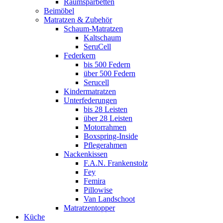
Raumsparbetten
Beimöbel
Matratzen & Zubehör
Schaum-Matratzen
Kaltschaum
SeruCell
Federkern
bis 500 Federn
über 500 Federn
Serucell
Kindermatratzen
Unterfederungen
bis 28 Leisten
über 28 Leisten
Motorrahmen
Boxspring-Inside
Pflegerahmen
Nackenkissen
F.A.N. Frankenstolz
Fey
Femira
Pillowise
Van Landschoot
Matratzentopper
Küche