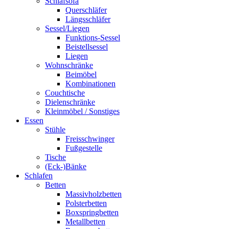
Schlafsofa
Querschläfer
Längsschläfer
Sessel/Liegen
Funktions-Sessel
Beistellsessel
Liegen
Wohnschränke
Beimöbel
Kombinationen
Couchtische
Dielenschränke
Kleinmöbel / Sonstiges
Essen
Stühle
Freisschwinger
Fußgestelle
Tische
(Eck-)Bänke
Schlafen
Betten
Massivholzbetten
Polsterbetten
Boxspringbetten
Metallbetten