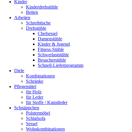
Kinder
Kinderdrehstühle
Betten
Arbeiten
Schreibtische
Drehstühle
Chefsessel
Damenstühle
Kinder & Jugend
Fitness-Stühle
Schwerlaststühle
Besucherstühle
Schnell-Lieferprogramm
Diele
Kombinationen
Schränke
Pflegemittel
für Holz
für Leder
für Stoffe / Kunstleder
Schnäppchen
Polstermöbel
Schlafsofa
Sessel
Wohnkombinationen