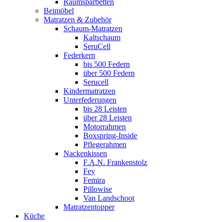
Raumsparbetten
Beimöbel
Matratzen & Zubehör
Schaum-Matratzen
Kaltschaum
SeruCell
Federkern
bis 500 Federn
über 500 Federn
Serucell
Kindermatratzen
Unterfederungen
bis 28 Leisten
über 28 Leisten
Motorrahmen
Boxspring-Inside
Pflegerahmen
Nackenkissen
F.A.N. Frankenstolz
Fey
Femira
Pillowise
Van Landschoot
Matratzentopper
Küche