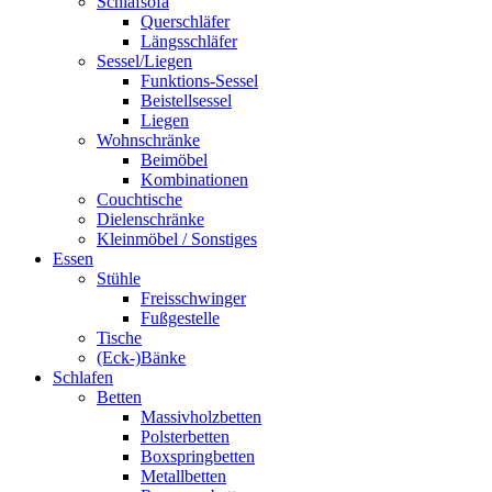
Schlafsofa
Querschläfer
Längsschläfer
Sessel/Liegen
Funktions-Sessel
Beistellsessel
Liegen
Wohnschränke
Beimöbel
Kombinationen
Couchtische
Dielenschränke
Kleinmöbel / Sonstiges
Essen
Stühle
Freisschwinger
Fußgestelle
Tische
(Eck-)Bänke
Schlafen
Betten
Massivholzbetten
Polsterbetten
Boxspringbetten
Metallbetten