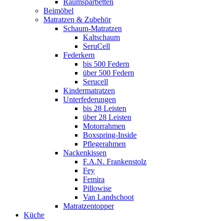
Raumsparbetten
Beimöbel
Matratzen & Zubehör
Schaum-Matratzen
Kaltschaum
SeruCell
Federkern
bis 500 Federn
über 500 Federn
Serucell
Kindermatratzen
Unterfederungen
bis 28 Leisten
über 28 Leisten
Motorrahmen
Boxspring-Inside
Pflegerahmen
Nackenkissen
F.A.N. Frankenstolz
Fey
Femira
Pillowise
Van Landschoot
Matratzentopper
Küche