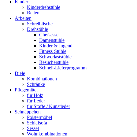
Kinder
Kinderdrehstühle
Betten
Arbeiten
Schreibtische
Drehstühle
Chefsessel
Damenstühle
Kinder & Jugend
Fitness-Stühle
Schwerlaststühle
Besucherstühle
Schnell-Lieferprogramm
Diele
Kombinationen
Schränke
Pflegemittel
für Holz
für Leder
für Stoffe / Kunstleder
Schnäppchen
Polstermöbel
Schlafsofa
Sessel
Wohnkombinationen