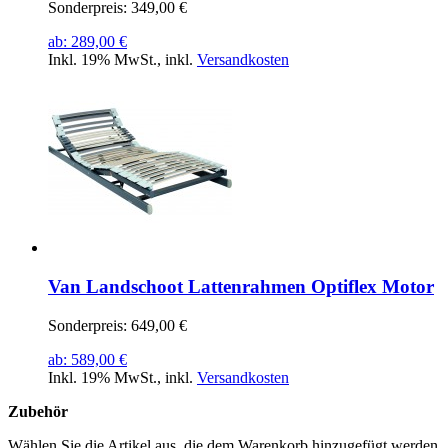
Sonderpreis:
349,00 €
ab:
289,00 €
Inkl. 19% MwSt.
,
inkl.
Versandkosten
Van Landschoot Lattenrahmen Optiflex Motor
Sonderpreis:
649,00 €
ab:
589,00 €
Inkl. 19% MwSt.
,
inkl.
Versandkosten
Zubehör
Wählen Sie die Artikel aus, die dem Warenkorb hinzugefügt werden