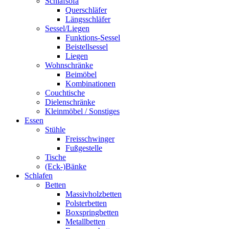
Schlafsofa
Querschläfer
Längsschläfer
Sessel/Liegen
Funktions-Sessel
Beistellsessel
Liegen
Wohnschränke
Beimöbel
Kombinationen
Couchtische
Dielenschränke
Kleinmöbel / Sonstiges
Essen
Stühle
Freisschwinger
Fußgestelle
Tische
(Eck-)Bänke
Schlafen
Betten
Massivholzbetten
Polsterbetten
Boxspringbetten
Metallbetten