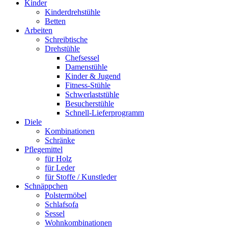
Kinder
Kinderdrehstühle
Betten
Arbeiten
Schreibtische
Drehstühle
Chefsessel
Damenstühle
Kinder & Jugend
Fitness-Stühle
Schwerlaststühle
Besucherstühle
Schnell-Lieferprogramm
Diele
Kombinationen
Schränke
Pflegemittel
für Holz
für Leder
für Stoffe / Kunstleder
Schnäppchen
Polstermöbel
Schlafsofa
Sessel
Wohnkombinationen