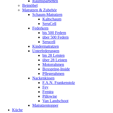
Raumsparbetten
Beimöbel
Matratzen & Zubehör
Schaum-Matratzen
Kaltschaum
SeruCell
Federkern
bis 500 Federn
über 500 Federn
Serucell
Kindermatratzen
Unterfederungen
bis 28 Leisten
über 28 Leisten
Motorrahmen
Boxspring-Inside
Pflegerahmen
Nackenkissen
F.A.N. Frankenstolz
Fey
Femira
Pillowise
Van Landschoot
Matratzentopper
Küche