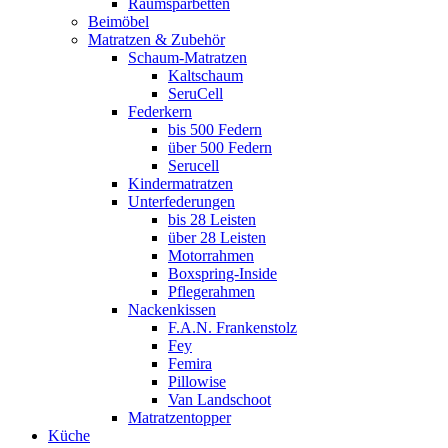
Raumsparbetten
Beimöbel
Matratzen & Zubehör
Schaum-Matratzen
Kaltschaum
SeruCell
Federkern
bis 500 Federn
über 500 Federn
Serucell
Kindermatratzen
Unterfederungen
bis 28 Leisten
über 28 Leisten
Motorrahmen
Boxspring-Inside
Pflegerahmen
Nackenkissen
F.A.N. Frankenstolz
Fey
Femira
Pillowise
Van Landschoot
Matratzentopper
Küche