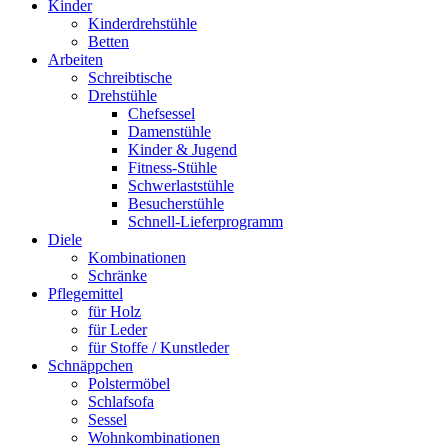
Kinder
Kinderdrehstühle
Betten
Arbeiten
Schreibtische
Drehstühle
Chefsessel
Damenstühle
Kinder & Jugend
Fitness-Stühle
Schwerlaststühle
Besucherstühle
Schnell-Lieferprogramm
Diele
Kombinationen
Schränke
Pflegemittel
für Holz
für Leder
für Stoffe / Kunstleder
Schnäppchen
Polstermöbel
Schlafsofa
Sessel
Wohnkombinationen