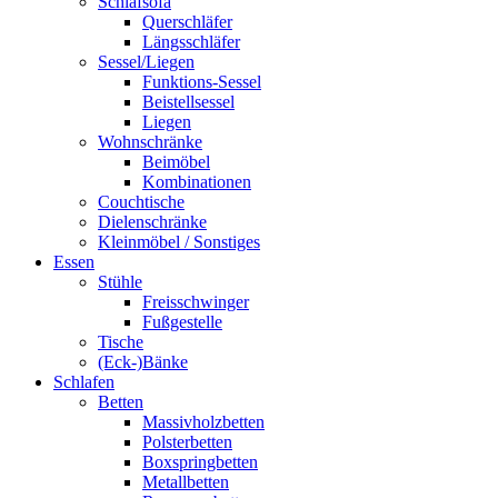
Schlafsofa
Querschläfer
Längsschläfer
Sessel/Liegen
Funktions-Sessel
Beistellsessel
Liegen
Wohnschränke
Beimöbel
Kombinationen
Couchtische
Dielenschränke
Kleinmöbel / Sonstiges
Essen
Stühle
Freisschwinger
Fußgestelle
Tische
(Eck-)Bänke
Schlafen
Betten
Massivholzbetten
Polsterbetten
Boxspringbetten
Metallbetten