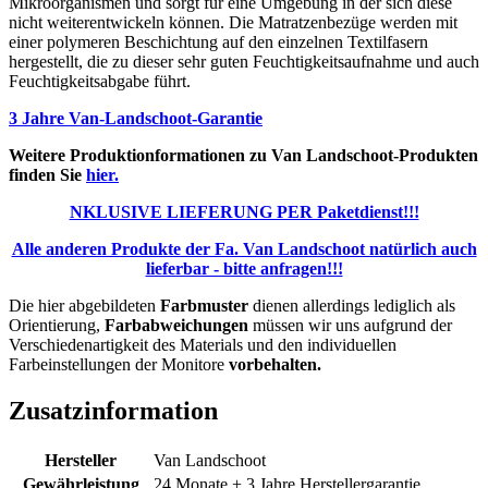
Mikroorganismen und sorgt für eine Umgebung in der sich diese
nicht weiterentwickeln können. Die Matratzenbezüge werden mit
einer polymeren Beschichtung auf den einzelnen Textilfasern
hergestellt, die zu dieser sehr guten Feuchtigkeitsaufnahme und auch
Feuchtigkeitsabgabe führt.
3 Jahre Van-Landschoot-Garantie
Weitere Produktionformationen zu Van Landschoot-Produkten
finden Sie
hier.
NKLUSIVE LIEFERUNG PER Paketdienst!!!
Alle anderen Produkte der Fa. Van Landschoot natürlich auch
lieferbar - bitte anfragen!!!
Die hier abgebildeten
Farbmuster
dienen allerdings lediglich als
Orientierung,
Farbabweichungen
müssen wir uns aufgrund der
Verschiedenartigkeit des Materials und den individuellen
Farbeinstellungen der Monitore
vorbehalten.
Zusatzinformation
Hersteller
Van Landschoot
Gewährleistung
24 Monate + 3 Jahre Herstellergarantie