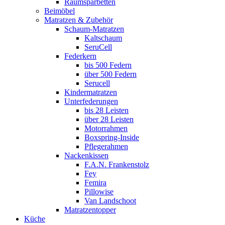
Raumsparbetten
Beimöbel
Matratzen & Zubehör
Schaum-Matratzen
Kaltschaum
SeruCell
Federkern
bis 500 Federn
über 500 Federn
Serucell
Kindermatratzen
Unterfederungen
bis 28 Leisten
über 28 Leisten
Motorrahmen
Boxspring-Inside
Pflegerahmen
Nackenkissen
F.A.N. Frankenstolz
Fey
Femira
Pillowise
Van Landschoot
Matratzentopper
Küche