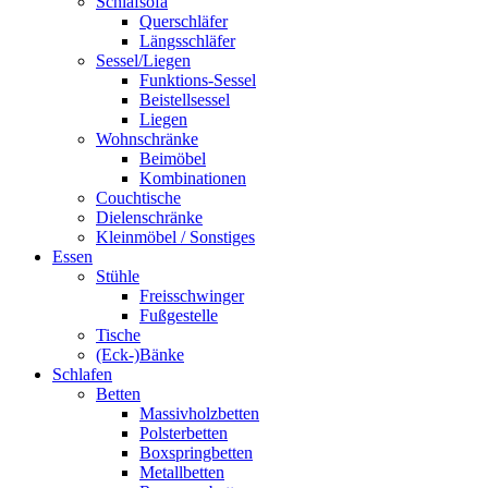
Schlafsofa
Querschläfer
Längsschläfer
Sessel/Liegen
Funktions-Sessel
Beistellsessel
Liegen
Wohnschränke
Beimöbel
Kombinationen
Couchtische
Dielenschränke
Kleinmöbel / Sonstiges
Essen
Stühle
Freisschwinger
Fußgestelle
Tische
(Eck-)Bänke
Schlafen
Betten
Massivholzbetten
Polsterbetten
Boxspringbetten
Metallbetten