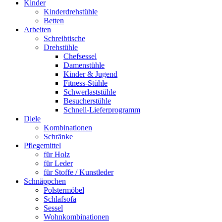
Kinder
Kinderdrehstühle
Betten
Arbeiten
Schreibtische
Drehstühle
Chefsessel
Damenstühle
Kinder & Jugend
Fitness-Stühle
Schwerlaststühle
Besucherstühle
Schnell-Lieferprogramm
Diele
Kombinationen
Schränke
Pflegemittel
für Holz
für Leder
für Stoffe / Kunstleder
Schnäppchen
Polstermöbel
Schlafsofa
Sessel
Wohnkombinationen