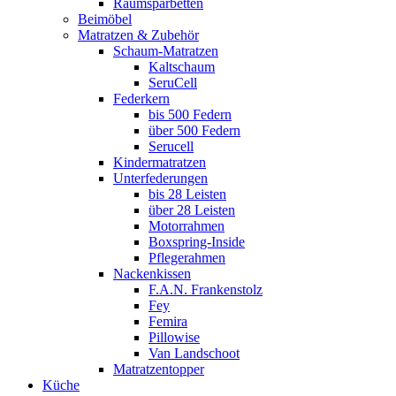
Raumsparbetten
Beimöbel
Matratzen & Zubehör
Schaum-Matratzen
Kaltschaum
SeruCell
Federkern
bis 500 Federn
über 500 Federn
Serucell
Kindermatratzen
Unterfederungen
bis 28 Leisten
über 28 Leisten
Motorrahmen
Boxspring-Inside
Pflegerahmen
Nackenkissen
F.A.N. Frankenstolz
Fey
Femira
Pillowise
Van Landschoot
Matratzentopper
Küche