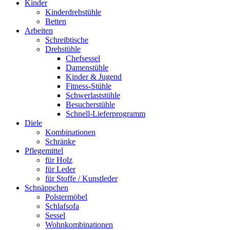
Kinder
Kinderdrehstühle
Betten
Arbeiten
Schreibtische
Drehstühle
Chefsessel
Damenstühle
Kinder & Jugend
Fitness-Stühle
Schwerlaststühle
Besucherstühle
Schnell-Lieferprogramm
Diele
Kombinationen
Schränke
Pflegemittel
für Holz
für Leder
für Stoffe / Kunstleder
Schnäppchen
Polstermöbel
Schlafsofa
Sessel
Wohnkombinationen