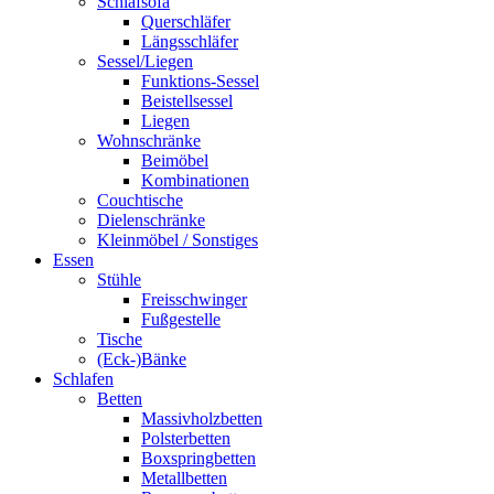
Schlafsofa
Querschläfer
Längsschläfer
Sessel/Liegen
Funktions-Sessel
Beistellsessel
Liegen
Wohnschränke
Beimöbel
Kombinationen
Couchtische
Dielenschränke
Kleinmöbel / Sonstiges
Essen
Stühle
Freisschwinger
Fußgestelle
Tische
(Eck-)Bänke
Schlafen
Betten
Massivholzbetten
Polsterbetten
Boxspringbetten
Metallbetten