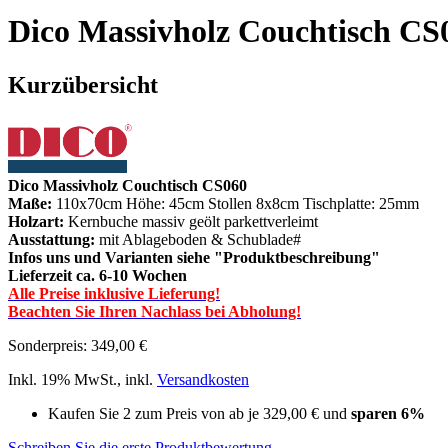
Dico Massivholz Couchtisch CS
Kurzübersicht
Dico Massivholz Couchtisch CS060
Maße:
110x70cm Höhe: 45cm Stollen 8x8cm Tischplatte: 25mm
Holzart:
Kernbuche massiv geölt parkettverleimt
Ausstattung:
mit Ablageboden & Schublade#
Infos uns und Varianten siehe "Produktbeschreibung"
Lieferzeit ca. 6-10 Wochen
Alle Preise inklusive Lieferung!
Beachten Sie Ihren Nachlass bei Abholung!
Sonderpreis:
349,00 €
Inkl. 19% MwSt.
,
inkl.
Versandkosten
Kaufen Sie 2 zum Preis von ab je
329,00 €
und
sparen
6
%
Schreiben Sie die erste Produktbewertung