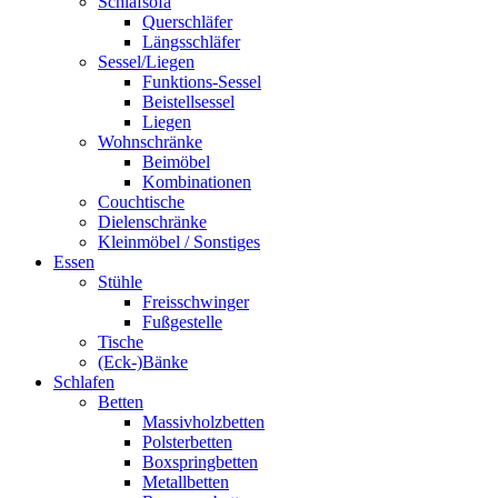
Schlafsofa
Querschläfer
Längsschläfer
Sessel/Liegen
Funktions-Sessel
Beistellsessel
Liegen
Wohnschränke
Beimöbel
Kombinationen
Couchtische
Dielenschränke
Kleinmöbel / Sonstiges
Essen
Stühle
Freisschwinger
Fußgestelle
Tische
(Eck-)Bänke
Schlafen
Betten
Massivholzbetten
Polsterbetten
Boxspringbetten
Metallbetten