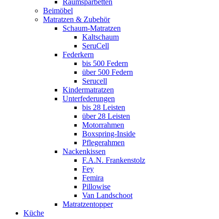
Raumsparbetten
Beimöbel
Matratzen & Zubehör
Schaum-Matratzen
Kaltschaum
SeruCell
Federkern
bis 500 Federn
über 500 Federn
Serucell
Kindermatratzen
Unterfederungen
bis 28 Leisten
über 28 Leisten
Motorrahmen
Boxspring-Inside
Pflegerahmen
Nackenkissen
F.A.N. Frankenstolz
Fey
Femira
Pillowise
Van Landschoot
Matratzentopper
Küche