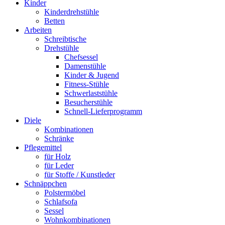
Kinder
Kinderdrehstühle
Betten
Arbeiten
Schreibtische
Drehstühle
Chefsessel
Damenstühle
Kinder & Jugend
Fitness-Stühle
Schwerlaststühle
Besucherstühle
Schnell-Lieferprogramm
Diele
Kombinationen
Schränke
Pflegemittel
für Holz
für Leder
für Stoffe / Kunstleder
Schnäppchen
Polstermöbel
Schlafsofa
Sessel
Wohnkombinationen