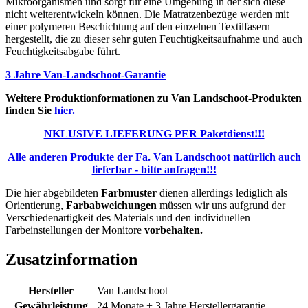
Mikroorganismen und sorgt für eine Umgebung in der sich diese
nicht weiterentwickeln können. Die Matratzenbezüge werden mit
einer polymeren Beschichtung auf den einzelnen Textilfasern
hergestellt, die zu dieser sehr guten Feuchtigkeitsaufnahme und auch
Feuchtigkeitsabgabe führt.
3 Jahre Van-Landschoot-Garantie
Weitere Produktionformationen zu Van Landschoot-Produkten
finden Sie
hier.
NKLUSIVE LIEFERUNG PER Paketdienst!!!
Alle anderen Produkte der Fa. Van Landschoot natürlich auch
lieferbar - bitte anfragen!!!
Die hier abgebildeten
Farbmuster
dienen allerdings lediglich als
Orientierung,
Farbabweichungen
müssen wir uns aufgrund der
Verschiedenartigkeit des Materials und den individuellen
Farbeinstellungen der Monitore
vorbehalten.
Zusatzinformation
Hersteller
Van Landschoot
Gewährleistung
24 Monate + 3 Jahre Herstellergarantie